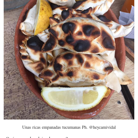
Unas ricas empanadas tucumanas Ph. @heycamividal