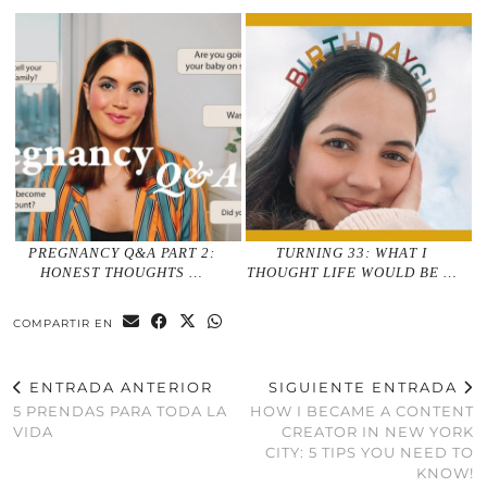
PREGNANCY Q&A PART 2:
TURNING 33: WHAT I
HONEST THOUGHTS …
THOUGHT LIFE WOULD BE …
COMPARTIR EN
ENTRADA ANTERIOR
SIGUIENTE ENTRADA
5 PRENDAS PARA TODA LA
HOW I BECAME A CONTENT
VIDA
CREATOR IN NEW YORK
CITY: 5 TIPS YOU NEED TO
KNOW!