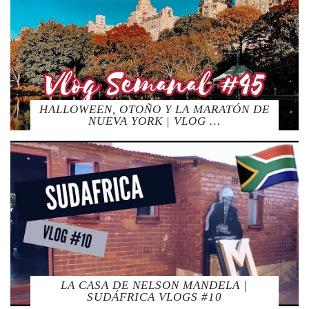
HALLOWEEN, OTOÑO Y LA MARATÓN DE
NUEVA YORK | VLOG …
LA CASA DE NELSON MANDELA |
SUDÁFRICA VLOGS #10