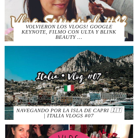
VOLVIERON LOS VLOGS! GOOGLE
KEYNOTE, FILMO CON ULTA Y BLINK
BEAUTY …
NAVEGANDO POR LA ISLA DE CAPRI 🇮🇹
| ITALIA VLOGS #07