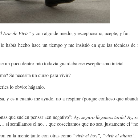
l Arte de Vivir”
y con algo de miedo, y escepticismo, acepté, y fui.
lo había hecho hace un tiempo y me insistió en que las técnicas de 
que un poco dentro mío todavía guardaba ese escepticismo inicial.
rma? Se necesita un curso para vivir?
erles lo obvio: háganlo.
osa, y es a cuanto me ayudo, no a respirar (porque confieso que abandon
nas que suelen pensar «en negativo”:
Ay, seguro llegamos tarde! Ay, 
 si semillamos el no… que cosechamos que no sea, justamente el “n
on en la mente junto con otras como
“vivir el hoy”, “vivir el ahora”, 