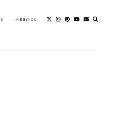
SS
#MEBYYOU