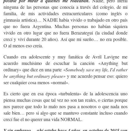
posible por mirar a quienes me rodeaban.
Nadie, pero literal
ninguna de las personas que conocía a través del colegio, de mi
familia, de mis actividades extracurriculares (como inglés o
gimnasia artística)… NADIE había vivido o trabajado en otro país
que no fuera Argentina. Muchas personas no habían siquiera
vivido en otro lugar que no fuera Berazategui (la ciudad donde
crecí y viví durante 20 años). Así que mi sueño… no era posible.
O al menos eso creía.
Cuando era adolescente y muy fanática de Avril Lavigne me
acuerdo muchísimo de escuchar la canción «Anything but
ordinary» que dice en una parte
«Somebody save my life, I’d rather
be anything but ordinary please»
y me acuerdo pensar eso: quiero
ser cualquier cosa menos «normal».
Es cierto que en esa época «turbulenta» de la adolescencia uno
piensa muchas cosas que tal vez no son tan reales, o ciertas porque
nos parece que todo lo malo nos pasa a nosotros o que nada nos
sale bien… pero si algo que se mantuvo constante incluso cuando
crecí fue el no querer una vida NORMAL.
Y sin embargo… ahí estaba hace 4 años, en octubre de 2015 con