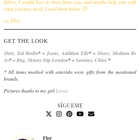
below, I would love to hear from you, and maybe help you with
what you may need. I read them below 🙂
xx, Flor.
GET THE LOOK
Shirt, Ted Bodin
* –
Jeans, Addition Elle
* –
Shoes, Medium Bs
As
* –
Bag, Skinny Dip London
* –
Sunnies, Chloé
*
* All items marked with asterisks were gifts from the mentioned
brands.
Pictures thanks to my girl
Lessie
.
SÍGUEME
Flor