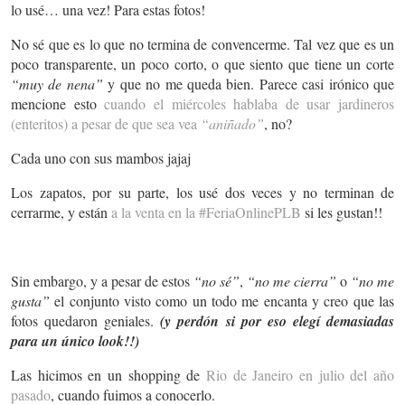
lo usé… una vez! Para estas fotos!
No sé que es lo que no termina de convencerme. Tal vez que es un
poco transparente, un poco corto, o que siento que tiene un corte
“muy de nena”
y que no me queda bien. Parece casi irónico que
mencione esto
cuando el miércoles hablaba de usar jardineros
(enteritos) a pesar de que sea vea
“aniñado”
, no?
Cada uno con sus mambos jajaj
Los zapatos, por su parte, los usé dos veces y no terminan de
cerrarme, y están
a la venta en la #FeriaOnlinePLB
si les gustan!!
Sin embargo, y a pesar de estos
“no sé”
,
“no me cierra”
o
“no me
gusta”
el conjunto visto como un todo me encanta y creo que las
fotos quedaron geniales.
(y perdón si por eso elegí demasiadas
para un único look!!)
Las hicimos en un shopping de
Rio de Janeiro en julio del año
pasado
, cuando fuimos a conocerlo.