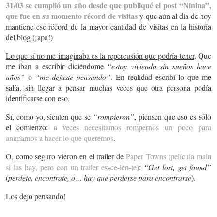
31/03 se cumplió un año desde que publiqué el post “Ninina”,
que fue en su momento récord de visitas
y que aún al día de hoy
mantiene ese récord de la mayor cantidad de visitas en la historia
del blog (¡apa!)
Lo que sí no me imaginaba es la repercusión que podría tener
. Que
me iban a escribir diciéndome
“estoy viviendo sin sueños hace
años”
o
“me dejaste pensando”
. En realidad escribí lo que me
salía, sin llegar a pensar muchas veces que otra persona podía
identificarse con eso.
Sí, como yo, sienten que se
“rompieron”
, piensen que eso es sólo
el comienzo:
a veces necesitamos rompernos un poco para
animarnos a hacer lo que queremos
.
O, como seguro vieron en el trailer de
Paper Towns (película mala
si las hay, pero con un trailer ex-ce-len-te)
:
“Get lost, get found”
(
perdete, encontrate, o… hay que perderse para encontrarse
).
Los dejo pensando!