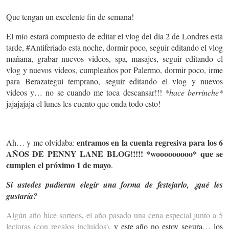
Que tengan un excelente fin de semana!
El mío estará compuesto de editar el vlog del día 2 de Londres esta
tarde, #Antiferiado esta noche, dormir poco, seguir editando el vlog
mañana, grabar nuevos videos, spa, masajes, seguir editando el
vlog y nuevos videos, cumpleaños por Palermo, dormir poco, irme
para Berazategui temprano, seguir editando el vlog y nuevos
videos y… no se cuando me toca descansar!!!
*hace berrinche*
jajajajaja el lunes les cuento que onda todo esto!
entramos en la cuenta regresiva para los 6
Ah… y me olvidaba:
AÑOS DE PENNY LANE BLOG!!!!! *wooooooooo* que se
cumplen el próximo 1 de mayo
.
Si ustedes pudieran elegir una forma de festejarlo, ¿qué les
gustaría?
Algún año hice sorteos
,
el año pasado una cena especial junto a 5
lectoras (con regalos incluidos)
, y este año no estoy segura… los