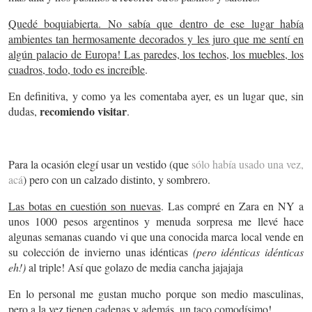
Quedé boquiabierta. No sabía que dentro de ese lugar había
ambientes tan hermosamente decorados y les juro que me sentí en
algún palacio de Europa! Las paredes, los techos, los muebles, los
cuadros, todo, todo es increíble
.
En definitiva, y como ya les comentaba ayer, es un lugar que, sin
recomiendo visitar
dudas,
.
Para la ocasión elegí usar un vestido (que
sólo había usado una vez,
acá
) pero con un calzado distinto, y sombrero.
Las botas en cuestión son nuevas
. Las compré en Zara en NY a
unos 1000 pesos argentinos y menuda sorpresa me llevé hace
algunas semanas cuando vi que una conocida marca local vende en
su colección de invierno unas idénticas
(pero idénticas idénticas
eh!)
al triple! Así que golazo de media cancha jajajaja
En lo personal me gustan mucho porque son medio masculinas,
pero a la vez tienen cadenas y además, un taco comodísimo!