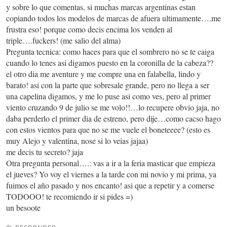
y sobre lo que comentas, si muchas marcas argentinas estan
copiando todos los modelos de marcas de afuera ultimamente….me
frustra eso! porque como decis encima los venden al
triple….fuckers! (me salio del alma)
Pregunta tecnica: como haces para que el sombrero no se te caiga
cuando lo tenes asi digamos puesto en la coronilla de la cabeza??
el otro dia me aventure y me compre una en falabella, lindo y
barato! asi con la parte que sobresale grande, pero no llega a ser
una capelina digamos, y me lo puse asi como ves, pero al primer
viento cruzando 9 de julio se me volo!!…lo recupere obvio jaja, no
daba perderlo el primer dia de estreno, pero dije…como cacso hago
con estos vientos para que no se me vuele el boneteeee? (esto es
muy Alejo y valentina, nose si lo veias jajaa)
me decis tu secreto? jaja
Otra pregunta personal….: vas a ir a la feria masticar que empieza
el jueves? Yo voy el viernes a la tarde con mi novio y mi prima, ya
fuimos el año pasado y nos encanto! asi que a repetir y a comerse
TODOOO! te recomiendo ir si pides =)
un besoote