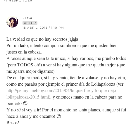
RESPONDER
FLOR
AUTOR
15 ABRIL, 2015 / 1:10 PM
La verdad es que no hay secretos jajaja
Por un lado, intento comprar sombreros que me queden bien
justos en la cabeza.
A veces aunque sean talle único, si hay varioos, me pruebo todos
(pero TODOS eh!) a ver si hay alguna que me queda mejor (que
me agarra mejor digamos).
De cualquier modo, si hay viento, tiende a volarse, y no hay otra,
como me pasaba por ejemplo el primer día de Lollapalooza (ver:
http://pennylaneblog.com/2015/04/lo-que-fue-y-lo-que-dejo-
lollapalooza-2015.html
), y entonces mano en la cabeza para no
perderlo 😉
Y no sé si voy a ir! Por el momento no tenía planes, aunque sí fui
hace 2 años y me encantó! 😉
Besos!