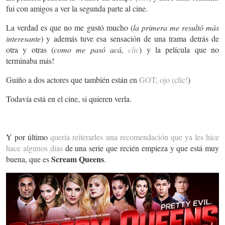
fui con amigos a ver la segunda parte al cine.
La verdad es que no me gustó mucho (
la primera me resultó más
interesante
) y además tuve esa sensación de una trama detrás de
otra y otras (
como me pasó acá,
clic
) y la película que no
terminaba más!
Guiño a dos actores que también están en
GOT, ojo (clic!
)
Todavía está en el cine, si quieren verla.
Y por último
quería reiterarles una recomendación que ya les hice
hace algunos días
de una serie que recién empieza y que está muy
Scream Queens
buena, que es
.