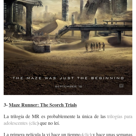
3-
Maze Runner: The Scorch Trials
La trilogía de MR es probablemente la única de las
trilogías para
adolescentes (clic
) que no leí.
La primera película la vi hace un tiempo (
clic
) y hace unas semanas