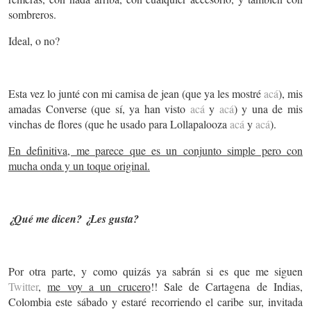
sombreros.
Ideal, o no?
Esta vez lo junté con mi camisa de jean (que ya les mostré
acá
), mis
amadas Converse (que sí, ya han visto
acá
y
acá
) y una de mis
vinchas de flores (que he usado para Lollapalooza
acá
y
acá
).
En definitiva, me parece que es un conjunto simple pero con
mucha onda y un toque original.
¿Qué me dicen? ¿Les gusta?
Por otra parte, y como quizás ya sabrán si es que me siguen
Twitter
,
me voy a un crucero
!! Sale de Cartagena de Indias,
Colombia este sábado y estaré recorriendo el caribe sur, invitada