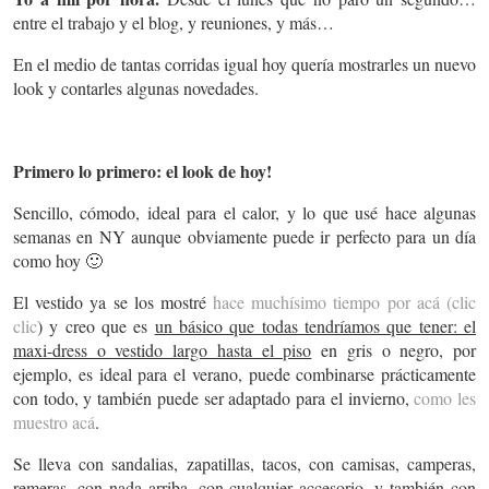
entre el trabajo y el blog, y reuniones, y más…
En el medio de tantas corridas igual hoy quería mostrarles un nuevo
look y contarles algunas novedades.
Primero lo primero: el look de hoy!
Sencillo, cómodo, ideal para el calor, y lo que usé hace algunas
semanas en NY aunque obviamente puede ir perfecto para un día
como hoy 🙂
El vestido ya se los mostré
hace muchísimo tiempo por acá (clic
clic
) y creo que es
un básico que todas tendríamos que tener: el
maxi-dress o vestido largo hasta el piso
en gris o negro, por
ejemplo, es ideal para el verano, puede combinarse prácticamente
con todo, y también puede ser adaptado para el invierno,
como les
muestro acá
.
Se lleva con sandalias, zapatillas, tacos, con camisas, camperas,
remeras, con nada arriba, con cualquier accesorio, y también con