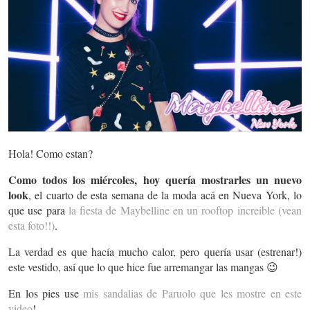
Hola! Como estan?
Como todos los miércoles, hoy quería mostrarles un nuevo
look
, el cuarto de esta semana de la moda acá en Nueva York, lo
que use para
la fiesta de Maybelline en un rooftop increible (vean
esta foto!!)
.
La verdad es que hacía mucho calor, pero quería usar (estrenar!)
este vestido, así que lo que hice fue arremangar las mangas 😉
En los pies use
mis sandalias de Paruolo que les mostre en este
video
!