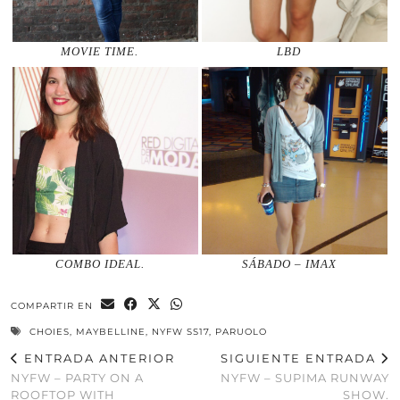
MOVIE TIME.
LBD
COMBO IDEAL.
SÁBADO – IMAX
COMPARTIR EN
CHOIES
,
MAYBELLINE
,
NYFW SS17
,
PARUOLO
ENTRADA ANTERIOR
SIGUIENTE ENTRADA
NYFW – PARTY ON A
NYFW – SUPIMA RUNWAY
ROOFTOP WITH
SHOW.