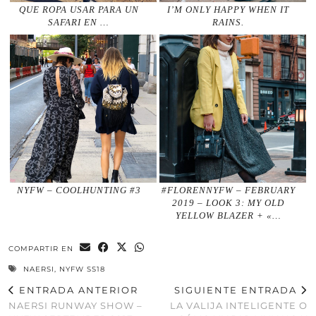
QUE ROPA USAR PARA UN
I’M ONLY HAPPY WHEN IT
SAFARI EN …
RAINS.
NYFW – COOLHUNTING #3
#FLORENNYFW – FEBRUARY
2019 – LOOK 3: MY OLD
YELLOW BLAZER + «…
COMPARTIR EN
NAERSI
,
NYFW SS18
ENTRADA ANTERIOR
SIGUIENTE ENTRADA
NAERSI RUNWAY SHOW –
LA VALIJA INTELIGENTE O