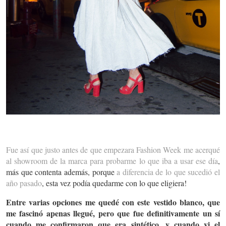
Fue así que justo antes de que empezara Fashion Week me acerqué
al showroom de la marca para probarme lo que iba a usar ese día
,
más que contenta además, porque
a diferencia de lo que sucedió el
año pasado
, esta vez podía quedarme con lo que eligiera!
Entre varias opciones me quedé con este vestido blanco, que
me fascinó apenas llegué, pero que fue definitivamente un sí
cuando me confirmaron que era sintético, y cuando vi el