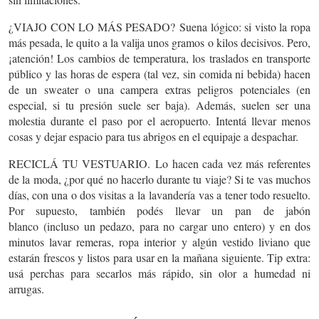
¿VIAJO CON LO MÁS PESADO?
Suena lógico: si visto la ropa
más pesada, le quito a la valija unos gramos o kilos decisivos. Pero,
¡atención! Los cambios de temperatura, los traslados en transporte
público y las horas de espera (tal vez, sin comida ni bebida) hacen
de un sweater o una campera extras peligros potenciales (en
especial, si tu presión suele ser baja). Además, suelen ser una
molestia durante el paso por el aeropuerto. Intentá llevar menos
cosas y dejar espacio para tus abrigos en el equipaje a despachar.
RECICLÁ TU VESTUARIO.
Lo hacen cada vez más referentes
de la moda, ¿por qué no hacerlo durante tu viaje? Si te vas muchos
días, con una o dos visitas a la
lavandería
vas a tener todo resuelto.
Por supuesto, también podés llevar un
pan de jabón
blanco
(incluso un pedazo, para no cargar uno entero) y en dos
minutos lavar remeras, ropa interior y algún vestido liviano que
estarán frescos y listos para usar en la mañana siguiente. Tip extra:
usá perchas para secarlos más rápido, sin olor a humedad ni
arrugas.