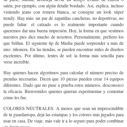
satén
, por ejemplo, con algún detalle bordado.
Así,
explica,
incluso
vistiendo jeans con remera blanca, se consigue un look súper
trendy.
Hay más: un par de
zapatillas cancheras
, no deportivas, no
puede faltar:
el calzado es lo realmente importante cuando
queremos dar una buena impresión. Hoy, la forma en que vestimos
nuestros pies dice mucho de nosotros. Personalmente, prefiero los
que brillan.
El siguiente tip de Masha puede sorprender a más de
uno:
riñonera
.
En las tiendas, se pueden encontrar miles de diseños
excelentes.
Por último,
lentes de sol
:
la forma más sencilla para
verse increíble.
Hay quienes hacen algoritmos para calcular el número preciso de
prendas necesarias.
Dicen que 10 piezas pueden crear 14 equipos
diferentes.
Dado que no puse a prueba estos números, desconozco
la eficacia. Bienvenidos quienes quieran experimentar y comentar
cómo les fue.
COLORES NEUTRALES.
A menos que sean un imprescindible
de tu guardarropa, dejá las estampas y los colores más jugados para
usar en casa. De viaje, más vale ir a lo seguro para poder combinar
sin limitaciones.