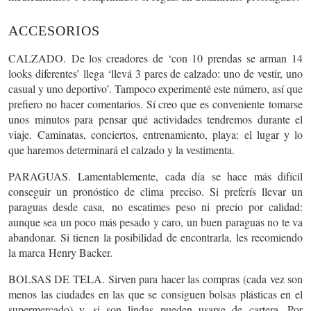
ACCESORIOS
CALZADO.
De los creadores de ‘con 10 prendas se arman 14
looks diferentes’ llega ‘llevá 3 pares de calzado: uno de vestir, uno
casual y uno deportivo’. Tampoco experimenté este número, así que
prefiero no hacer comentarios. Sí creo que es conveniente
tomarse
unos minutos para pensar qué actividades tendremos durante el
viaje.
Caminatas, conciertos, entrenamiento, playa:
el lugar y lo
que haremos determinará el calzado y la vestimenta.
PARAGUAS.
Lamentablemente, cada día se hace más difícil
conseguir un pronóstico de clima preciso. Si preferís llevar un
paraguas desde casa,
no escatimes peso ni precio por calidad
:
aunque sea un poco más pesado y caro, un buen paraguas no te va
abandonar. Si tienen la posibilidad de encontrarla, les recomiendo
la marca
Henry Backer.
BOLSAS DE TELA.
Sirven para hacer las
compras
(cada vez son
menos las ciudades en las que se consiguen bolsas plásticas en el
supermercado) y, si son lindas pueden usarse de
cartera
. Por