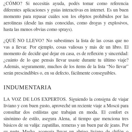
¿CÓMO?
Si necesitás ayuda, podés tomar como referencia
diferentes
aplicaciones y guías interactivas en internet.
Es un buen
momento para repasar cuáles son los objetos prohibidos por las
aerolíneas (desde las más conocidas, como drogas y explosivos,
hasta las menos obvias como sprays).
¿QUÉ NO LLEVO?
No subestimes
la lista de las cosas que no
vas a llevar.
Por ejemplo, cosas valiosas y más de un libro. El
momento de decidir qué dejar en casa, es de reflexión y sinceridad:
¿cuánto de lo que pensás llevar usaste durante tu último viaje?
Además, seguramente, muchos de los ítems de la lista “No llevar”
serán prescindibles o, en su defecto, fácilmente conseguibles.
INDUMENTARIA
LA VOZ DE LOS EXPERTOS.
Siguiendo la consigna de viajar
liviano y con buen gusto, aproveché un reciente viaje a Moscú para
consultar dos estilistas que trabajan en moda.
El confort es
sinónimo de estilo
, asegura Alena, al tiempo que menciona tres
básicos de su valija:
zapatillas, remeras y un buen par de jeans
. Por
su parte, Masha, aconseja llevar un
abrigo liviano de chifón o