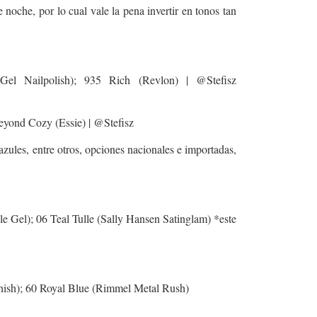
oche, por lo cual vale la pena invertir en tonos tan
el Nailpolish); 935 Rich (Revlon) | @Stefisz
eyond Cozy (Essie) | @Stefisz
zules, entre otros, opciones nacionales e importadas,
 Gel); 06 Teal Tulle (Sally Hansen Satinglam) *este
nish); 60 Royal Blue (Rimmel Metal Rush)