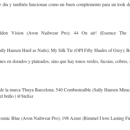
e día y también funcionan como un buen complemento para un look de n
den Vision (Avon Nailwear Pro); 44 On air! (Essence The G
lly Hansen Hard as Nails); My Silk Tie (OPI Fifty Shades of Grey); B
s en dorados y plateados, sino que hay tonos verdes, fucsias, cobres, a
 de la marca Thuya Barcelona; 540 Combustealble (Sally Hansen Miracle
l brillo | @Stefisz
osmic Blue (Avon Nailwear Pro); 198 Azure (Rimmel I love Lasting Fi