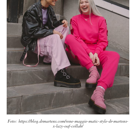
Foto: https://blog.drmartens.com/rene-maggie-matic-style-dr-martens-
x-lazy-oaf-collab/