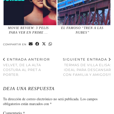
MOVIE REVIEW: 3 PELIS
EL FAMOSO “TREN A LAS
PARA VER EN PRIME …
NUBES”
COMPARTIR EN
ENTRADA ANTERIOR
SIGUIENTE ENTRADA
VELVET, DE LA ALTA
TERMAS DE VILLA ELISA:
COSTURA AL PRET A
IDEAL PARA DESCANSAR
PORTER.
CON FAMILIA Y AMIGOS!!!
DEJA UNA RESPUESTA
Tu dirección de correo electrónico no será publicada.
Los campos
obligatorios están marcados con
*
Comentario
*