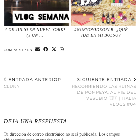
4 DE JULIO EN NUEVA YORK!
#NUEVOVIDEOPLB: ¿QUÉ
(Y UN …
HAY EN MI BOLSO?
COMPARTIR EN
ENTRADA ANTERIOR
SIGUIENTE ENTRADA
CLUNY
RECORRIENDO LAS RUINAS
DE POMPEYA, AL PIE DEL
VESUBIO 🇮🇹 | ITALIA
VLOGS #04
DEJA UNA RESPUESTA
Tu dirección de correo electrónico no será publicada.
Los campos
obligatorios están marcados con
*