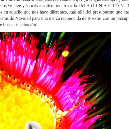
objetos vintage y lo más efectivo: recurrir a la I M A G I N A C I Ó N.
os en aquello que nos hace diferentes, más allá del presupuesto que c
drieras de Navidad para una marca reconocida de Rosario con un presup
e buscar inspiración!