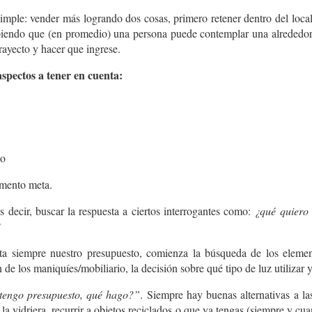
imple: vender más logrando dos cosas, primero retener dentro del local 
 sabiendo que (en promedio) una persona puede contemplar una alreded
rayecto y hacer que ingrese.
spectos a tener en cuenta:
co
gmento meta.
s decir, buscar la respuesta a ciertos interrogantes como:
¿qué quiero 
?
ta siempre nuestro presupuesto, comienza la búsqueda de los elemen
 de los maniquíes/mobiliario, la decisión sobre qué tipo de luz utilizar y
tengo presupuesto, qué hago?”
. Siempre hay buenas alternativas a las
a vidriera, recurrir a objetos reciclados o que ya tengas (siempre y cua