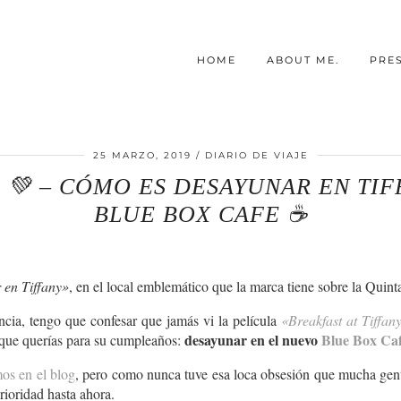
HOME
ABOUT ME.
PRE
25 MARZO, 2019
DIARIO DE VIAJE
S 💚 – CÓMO ES DESAYUNAR EN TIF
BLUE BOX CAFE ☕️
en Tiffany»
, en el local emblemático que la marca tiene sobre la Quin
ncia, tengo que confesar que jamás vi la película
«Breakfast at Tiffany
desayunar en el nuevo
Blue Box Caf
o que querías para su cumpleaños:
mos en el blog
, pero como nunca tuve esa loca obsesión que mucha gente
rioridad hasta ahora.