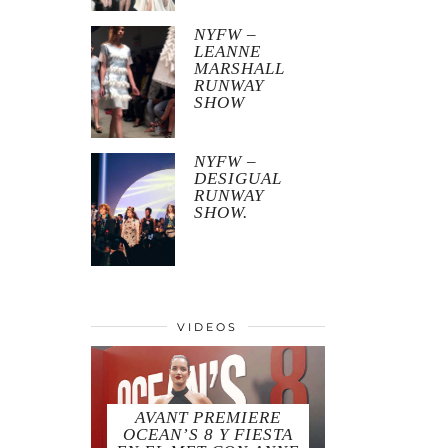
NYFW –
LEANNE
MARSHALL
RUNWAY
SHOW
NYFW –
DESIGUAL
RUNWAY
SHOW.
VIDEOS
AVANT PREMIERE
OCEAN’S 8 Y FIESTA