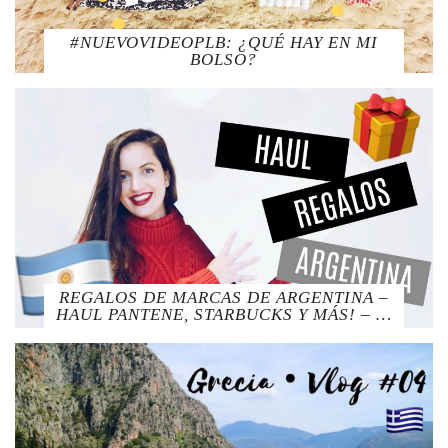
#NUEVOVIDEOPLB: ¿QUÉ HAY EN MI
BOLSO?
REGALOS DE MARCAS DE ARGENTINA –
HAUL PANTENE, STARBUCKS Y MÁS! – …