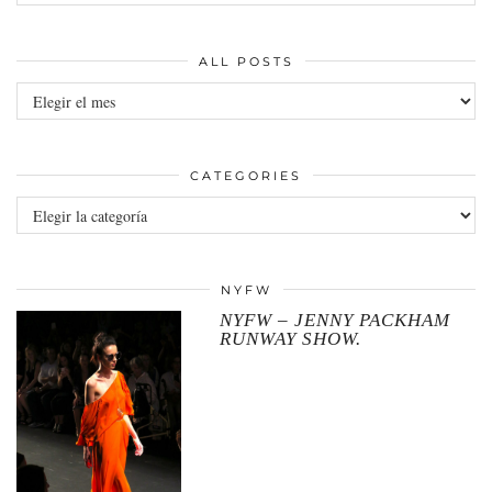
ALL POSTS
All
posts
CATEGORIES
Categories
NYFW
NYFW – JENNY PACKHAM
RUNWAY SHOW.