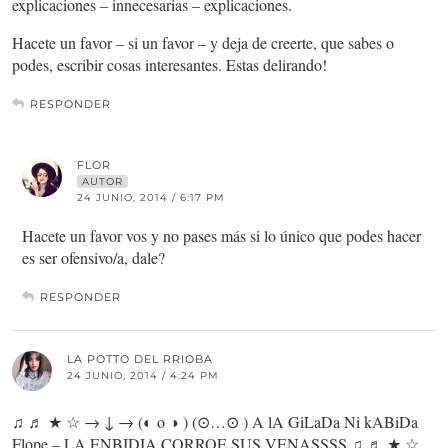
explicaciones – innecesarias – explicaciones.
Hacete un favor – si un favor – y deja de creerte, que sabes o
podes, escribir cosas interesantes. Estas delirando!
RESPONDER
FLOR
AUTOR
24 JUNIO, 2014 / 6:17 PM
Hacete un favor vos y no pases más si lo único que podes hacer
es ser ofensivo/a, dale?
RESPONDER
LA POTTO DEL RRIOBA
24 JUNIO, 2014 / 4:24 PM
♫ ♬ ★ ☆ → ↓ → (◐ o ◑ ) (⊙…⊙ ) A lA GiLaDa Ni kABiDa
Flope – LA ENBIDIA CORROE SUS VENASSSS ♫ ♬ ★ ☆