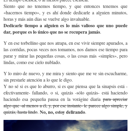
Siento que no tenemos tiempo, y que entonces tenemos que
«hacernos tiempo», y es ahí donde dedicarle a alguien minutos,
horas y más aún días se vuelve algo invaluable.
Dedicarle tiempo a alguien es lo más valioso que uno puede
dar, porque es lo único que no se recupera jamás
.
Y en ese torbellino que nos atrapa, en ese vivir siempre apurados, a
las corridas, pocas veces nos tomamos, nos damos ese tiempo para
parar y mirar las pequeñas cosas, o las cosas más «simples», pero
lindas, como ese cielo nublado.
Y lo miro de nuevo, y me mira y siento que me ve sin escucharme,
sin prestarle atención a lo que le digo.
Y no sé si es que lo aburro, si es que piensa que la sinapsis está -
efectivamente- fallando, o si, quizás -sólo quizás- está haciendo
haciendo esa pequeña pausa en la vorágine diaria
para
apreciar
algo que -al menos a él, y, por ese instante- le parece algo simple, y
No, no, estoy delirando
quizás, hasta lindo
.
.