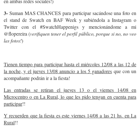
en ambas redes sociales!)
3-
Suman MAS CHANCES para participar sacándose una foto en
el stand de Swatch en BAF Week y subiéndola a Instagram o
Twitter con el #SwatchHappenigs y mencionándome a mi
@flopereira (
verifiquen tener el perfil público, porque si no, no veo
las fotos!
)
Tienen tiempo para participar hasta el miércoles 12/08 a las 12 de
la noche, y el jueves 13/08 anuncio a los 5 ganadores
que con un
acompañante podrán ir a la fiesta!
Las entradas se retiran el jueves 13 o el viernes 14/08 en
Microcentro o en La Rural, lo que les pido tengan en cuenta para
participar
!!
Y recuerden que la fiesta es este viernes 14/08 a las 21 hs. en La
Rural
!!