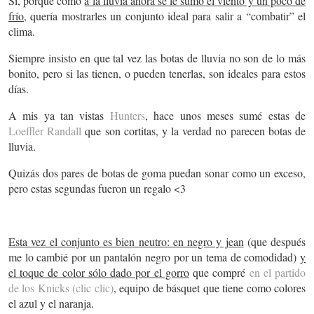
Sí, porque como
a la lluvia ahora se le sumo el viento y un poco de
frío
, quería mostrarles un conjunto ideal para salir a “combatir” el
clima.
Siempre insisto en que tal vez las botas de lluvia no son de lo más
bonito, pero si las tienen, o pueden tenerlas, son ideales para estos
días.
A mis ya tan vistas
Hunters
, hace unos meses sumé estas de
Loeffler Randall
que son cortitas, y la verdad no parecen botas de
lluvia.
Quizás dos pares de botas de goma puedan sonar como un exceso,
pero estas segundas fueron un regalo <3
Esta vez el conjunto es bien neutro: en negro y jean
(que después
me lo cambié por un pantalón negro por un tema de comodidad)
y
el toque de color sólo dado por el gorro
que compré
en el partido
de los Knicks (clic clic)
, equipo de básquet que tiene como colores
el azul y el naranja.