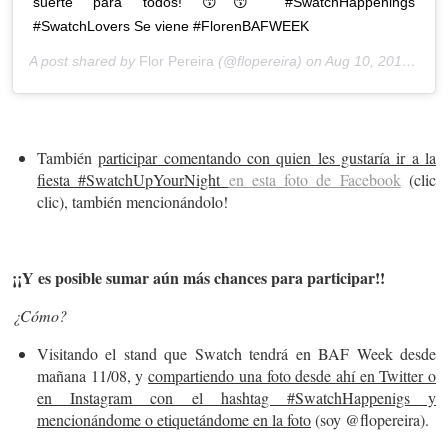
suerte para todos! 😙😙 #SwatchHappenings
#SwatchLovers Se viene #FlorenBAFWEEK
A post shared by
Flor Pereira
(@flopereira) on
Aug 10, 2015 at 8:46am PDT
También
participar comentando con quien les gustaría ir a la
fiesta #SwatchUpYourNight
en esta foto de Facebook
(clic
clic), también mencionándolo!
¡¡Y es posible sumar aún más chances para participar!!
¿Cómo?
Visitando el stand que Swatch tendrá en BAF Week desde
mañana 11/08, y
compartiendo una foto desde ahí en Twitter o
en Instagram con el hashtag #SwatchHappenigs y
mencionándome o etiquetándome en la foto
(soy @flopereira).