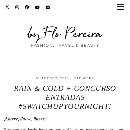
by Flo Pereira
FASHION, TRAVEL & BEAUTY
10 AGOSTO, 2015
BAF WEEK
RAIN & COLD + CONCURSO
ENTRADAS
#SWATCHUPYOURNIGHT!
¡Llueve, llueve, llueve!
Estamos así desde hace ya varios días y no parece ser que vaya a