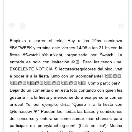
Empieza a correr el reloj! Hoy a las 19hs comienza
#BAFWEEK y termina este viernes 14/08 a las 21 hs con la
fiesta #SwatchUpYourNight, organizada por Swatch! La
entrada es solo con invitación 🙍🏻 Pero les tengo una
EXCELENTE NOTICIA! 5 lectores/seguidores del blog, van
a poder ir a la fiesta junto con un acompañante! 🙌🏻🙆🏻
🙌🏻🙆🏻🙌🏻🙆🏻🙌🏻🙆🏻🙌🏻🙆🏻🙌🏻 Cómo participar?
Dejando un comentario en esta foto contando con quien les
gustaría ir a la fiesta y mencionando a esa persona con su
arroba! Yo, por ejemplo, diría: "Quiero ir a la fiesta con
@tomasdev 💗" Pueden leer todas las bases y condiciones
del concurso y enterarse como sumar mas chances para
participar en pennylaneblog.com! (Link en bio!) Mucha