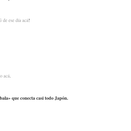
 de ese día acá
!
eo acá
.
 bala» que conecta casi todo Japón.