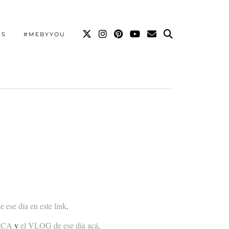
SS
#MEBYYOU
ese día en este link
.
 ACA
y
el VLOG de ese día acá
.