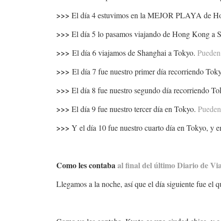
>>>
El día 4 estuvimos en la MEJOR PLAYA de 
>>>
El día 5 lo pasamos viajando de Hong Kong a 
>>>
El día 6 viajamos de Shanghai a Tokyo.
Pueden 
>>>
El día 7 fue nuestro primer día recorriendo Tok
>>>
El día 8 fue nuestro segundo día recorriendo T
>>>
El día 9 fue nuestro tercer día en Tokyo.
Pueden 
>>>
Y el día 10 fue nuestro cuarto día en Tokyo, y e
Como les contaba
al final del último Diario de Vi
Llegamos a la noche, así que el día siguiente fue el qu