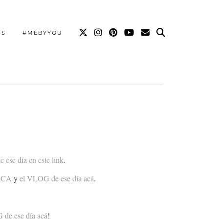
SS
#MEBYYOU
ese día en este link
.
 ACA
y
el VLOG de ese día acá
.
 de ese día acá
!