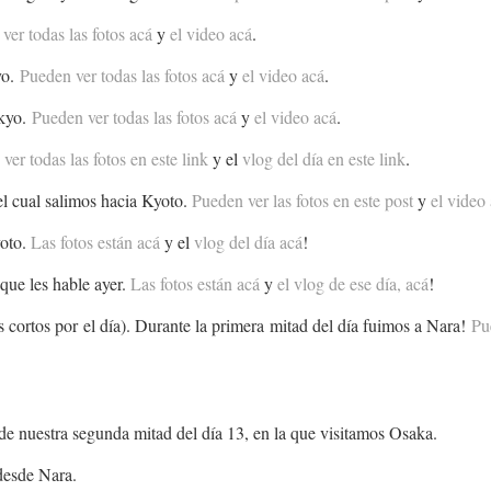
ver todas las fotos acá
y
el video acá
.
yo.
Pueden ver todas las fotos acá
y
el video acá
.
okyo.
Pueden ver todas las fotos acá
y
el video acá
.
ver todas las fotos en este link
y el
vlog del día en este link
.
el cual salimos hacia Kyoto.
Pueden ver las fotos en este post
y
el video
yoto.
Las fotos están acá
y el
vlog del día acá
!
que les hable ayer.
Las fotos están acá
y
el vlog de ese día, acá
!
s cortos por el día). Durante la primera mitad del día fuimos a Nara!
Pu
de nuestra segunda mitad del día 13, en la que visitamos Osaka.
 desde Nara.