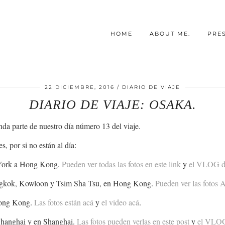
HOME
ABOUT ME.
PRE
22 DICIEMBRE, 2016
DIARIO DE VIAJE
DIARIO DE VIAJE: OSAKA.
da parte de nuestro día número 13 del viaje.
s, por si no están al día:
 York a Hong Kong.
Pueden ver todas las fotos en este link
y
el VLOG de 
ongkok, Kowloon y Tsim Sha Tsu, en Hong Kong.
Pueden ver las fotos
Hong Kong.
Las fotos están acá
y
el video acá
.
Shanghai y en Shanghai.
Las fotos pueden verlas en este post
y
el VLOG