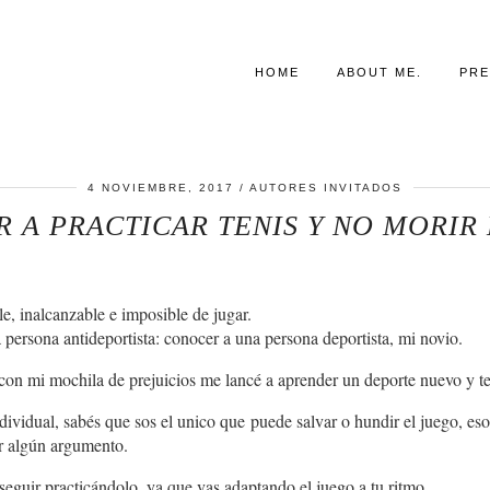
HOME
ABOUT ME.
PRE
4 NOVIEMBRE, 2017
AUTORES INVITADOS
A PRACTICAR TENIS Y NO MORIR 
e, inalcanzable e imposible de jugar.
 persona antideportista: conocer a una persona deportista, mi novio.
con mi mochila de prejuicios me lancé a aprender un deporte nuevo y te
vidual, sabés que sos el unico que puede salvar o hundir el juego, eso fo
er algún argumento.
seguir practicándolo, ya que vas adaptando el juego a tu ritmo.