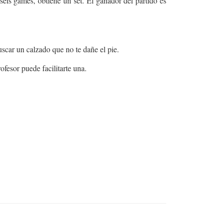
is games, obtiene un set. El ganador del partido es
scar un calzado que no te dañe el pie.
ofesor puede facilitarte una.