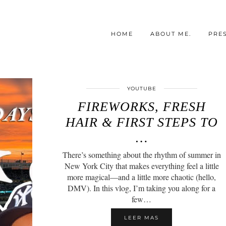
HOME
ABOUT ME.
PRE
YOUTUBE
FIREWORKS, FRESH
HAIR & FIRST STEPS TO
…
There’s something about the rhythm of summer in
New York City that makes everything feel a little
more magical—and a little more chaotic (hello,
DMV). In this vlog, I’m taking you along for a
few…
LEER MAS