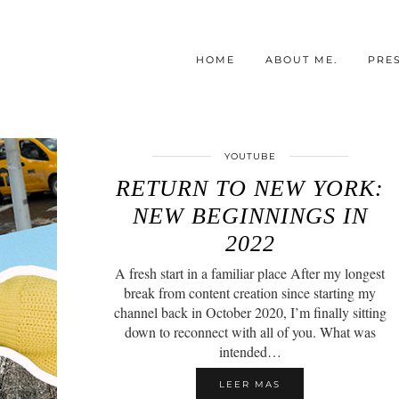
HOME
ABOUT ME.
PRE
YOUTUBE
RETURN TO NEW YORK:
NEW BEGINNINGS IN
2022
A fresh start in a familiar place After my longest
break from content creation since starting my
channel back in October 2020, I’m finally sitting
down to reconnect with all of you. What was
intended…
LEER MAS