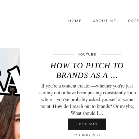
HOME
ABOUT ME.
PRE
YOUTUBE
HOW TO PITCH TO
BRANDS AS A …
If you’re a content creator—whether you’re just
starting out or have been posting consistently for a
while—you’ve probably asked yourself at some
point: How do I reach out to brands? Or maybe,
What should I…
LEER MAS
17 JUNIO, 2021