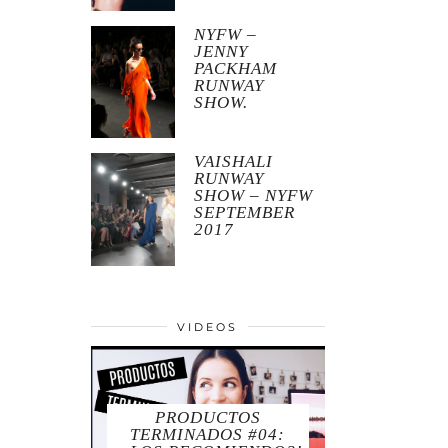
NYFW –
JENNY
PACKHAM
RUNWAY
SHOW.
VAISHALI
RUNWAY
SHOW – NYFW
SEPTEMBER
2017
VIDEOS
PRODUCTOS
TERMINADOS #04: