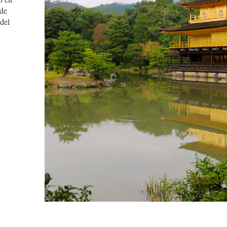
 de
del