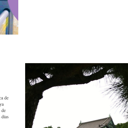
ca de
ya
e de
 días