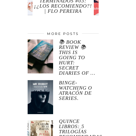
TERMINADOS #03:
¡¿LOS RECOMIENDO?!
| FLO PEREIRA
MORE POSTS
📚 BOOK
REVIEW 📚
THIS IS
GOING TO
HURT:
SECRET
DIARIES OF …
BINGE-
WATCHING O
ATRACÓN DE
SERIES.
QUINCE
LIBROS: 5
TRILOGÍAS