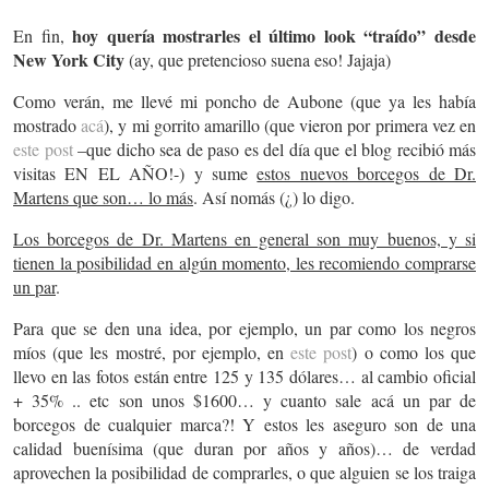
hoy quería mostrarles el último look “traído” desde
En fin,
New York City
(ay, que pretencioso suena eso! Jajaja)
Como verán, me llevé mi poncho de Aubone (que ya les había
mostrado
acá
), y mi gorrito amarillo (que vieron por primera vez en
este post
–que dicho sea de paso es del día que el blog recibió más
visitas EN EL AÑO!-) y sume
estos nuevos borcegos de Dr.
Martens que son… lo más
. Así nomás (¿) lo digo.
Los borcegos de Dr. Martens en general son muy buenos, y si
tienen la posibilidad en algún momento, les recomiendo comprarse
un par
.
Para que se den una idea, por ejemplo, un par como los negros
míos (que les mostré, por ejemplo, en
este post
) o como los que
llevo en las fotos están entre 125 y 135 dólares… al cambio oficial
+ 35% .. etc son unos $1600… y cuanto sale acá un par de
borcegos de cualquier marca?! Y estos les aseguro son de una
calidad buenísima (que duran por años y años)… de verdad
aprovechen la posibilidad de comprarles, o que alguien se los traiga