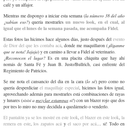
café y un alfajor.
Mientras me dispongo a iniciar esta semana (
la número 38 del año
un nuevo look, en el cual, al
¿sabían eso?
) quería mostrarles
igual que el lunes de la semana pasada, me acompaña Fidel
.
Estas fotos las hicimos hace algunos días, justo después del
evento
de Dior del que les contaba acá
, donde me maquillaron (
¡díganme
que se nota! Jajaja
) y en camino a llevar a Fidel al veterinario.
¿Reconocen el lugar?
Es en una placita chiquita que hay ahí
nomás de Santa Fé y Juan B. Justo/Bullrich, casi enfrente del
Regimiento de Patricios.
Se me nota el cansancio del dia en la cara (
lo sé
) pero como no
quería desperdiciar
el maquillaje especial
, hicimos las fotos igual,
aprovechando además para mostrarles está combinaciones de rayas
y lunares (
sisisi a
mezclar estampas
si!
) con un blazer rojo que dos
por tres lo miro no muy decidida a quedármelo o venderlo.
El pantalón ya se los mostré en este look
,
el blazer en este look
,
la
remera en este
,
los zapatos acá
y
el saco por acá
… si! Todo en