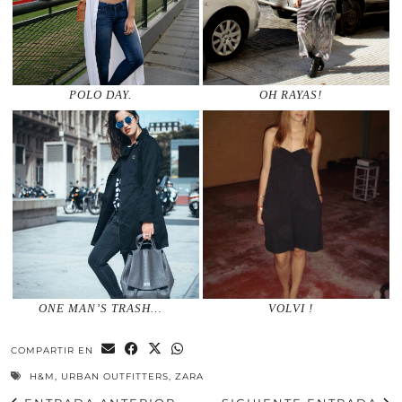
POLO DAY.
OH RAYAS!
ONE MAN’S TRASH…
VOLVI !
COMPARTIR EN
H&M
,
URBAN OUTFITTERS
,
ZARA