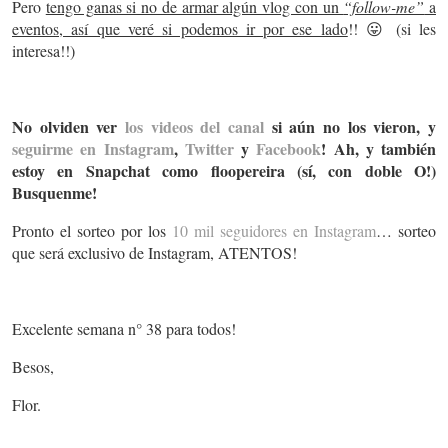
Pero
tengo ganas si no de armar algún vlog con un
“follow-me”
a
eventos, así que veré si podemos ir por ese lado
!! 😛 (si les
interesa!!)
No olviden ver
los videos del canal
si aún no los vieron, y
seguirme en Instagram
,
Twitter
y
Facebook
! Ah, y también
estoy en Snapchat como floopereira (sí, con doble O!)
Busquenme!
Pronto el sorteo por los
10 mil seguidores en Instagram
… sorteo
que será exclusivo de Instagram, ATENTOS!
Excelente semana n° 38 para todos!
Besos,
Flor.