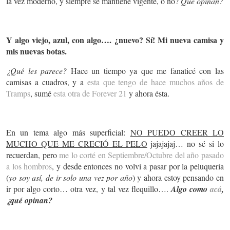
la vez moderno, y siempre se mantiene vigente, o no?
Qué opinan?
Y algo viejo, azul, con algo…. ¿nuevo? Sí! Mi nueva camisa y
mis nuevas botas.
¿Qué les parece?
Hace un tiempo ya que me fanaticé con las
camisas a cuadros, y a
esta que tengo de hace muchos años de
Tramps
, sumé
esta otra de Forever 21
y ahora ésta.
En un tema algo más superficial:
NO PUEDO CREER LO
MUCHO QUE ME CRECIÓ EL PELO
jajajajaj… no sé si lo
recuerdan, pero
me lo corté en Septiembre/Octubre del año pasado
a los hombros
, y desde entonces no volví a pasar por la peluquería
(
yo soy así, de ir solo una vez por año
) y ahora estoy pensando en
ir por algo corto… otra vez, y tal vez flequillo….
Algo como
acá
,
¿qué opinan?