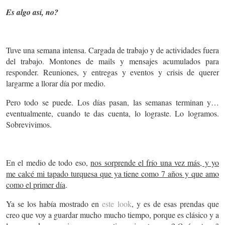
Es algo así, no?
Tuve una semana intensa. Cargada de trabajo y de actividades fuera
del trabajo. Montones de mails y mensajes acumulados para
responder. Reuniones, y entregas y eventos y crisis de querer
largarme a llorar día por medio.
Pero todo se puede. Los días pasan, las semanas terminan y…
eventualmente, cuando te das cuenta, lo lograste. Lo logramos.
Sobrevivimos.
En el medio de todo eso,
nos sorprende el frío una vez más, y yo
me calcé mi tapado turquesa que ya tiene como 7 años y que amo
como el primer día
.
Ya se los había mostrado en
este look
, y es de esas prendas que
creo que voy a guardar mucho mucho tiempo, porque es clásico y a