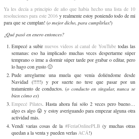
Ya les decía a principio de año que había hecho una lista de 10
resoluciones para este 2016
y realmente estoy poniendo todo de mi
para que se cumplan! (
o mejor dicho, para cumplirlas!
)
¿Qué pasó en enero entonces?
Empecé a subir
nuevos videos al canal de YouTube
todas las
semanas: eso ha implicado muchas veces despertarme súper
temprano o irme a dormir súper tarde por grabar o editar, pero
lo hago con gusto 🙂
Pude arreglarme una muela que venía doliéndome desde
Navidad (!!!!!) y por suerte no tuve que pasar por un
tratamiento de conductos. (
o conducto en singular, nunca se
bien cómo es
)
Empecé Pilates
. Hasta ahora fui sólo 2 veces pero bueno…
algo es algo 😛 y estoy averiguando para empezar alguna otra
actividad más.
Vendí varias cosas de la
#FeriaOnlinePLB
(y muchas otras
quedan a la venta y pueden verlas
ACÁ
!)