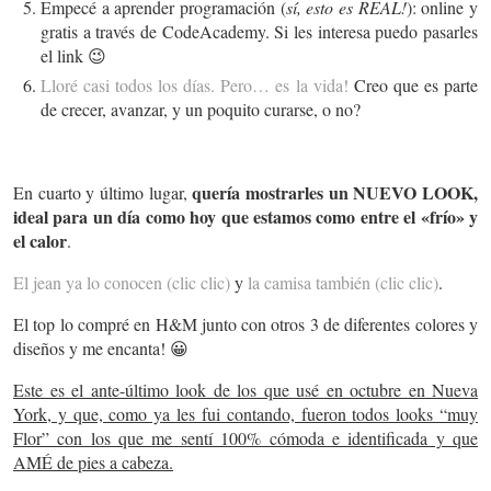
Empecé a aprender programación (
sí, esto es REAL!
): online y
gratis a través de CodeAcademy. Si les interesa puedo pasarles
el link 😉
Lloré casi todos los días. Pero… es la vida!
Creo que es parte
de crecer, avanzar, y un poquito curarse, o no?
quería mostrarles un NUEVO LOOK,
En cuarto y último lugar,
ideal para un día como hoy que estamos como entre el «frío» y
el calor
.
El jean ya lo conocen (clic clic)
y
la camisa también (clic clic)
.
El top lo compré en H&M junto con otros 3 de diferentes colores y
diseños y me encanta! 😀
Este es el ante-último look de los que usé en octubre en Nueva
York, y que, como ya les fui contando, fueron todos looks “muy
Flor” con los que me sentí 100% cómoda e identificada y que
AMÉ de pies a cabeza.