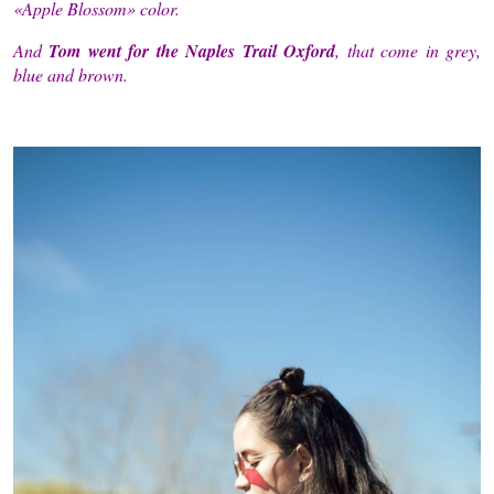
«Apple Blossom» color.
And
Tom went for the
Naples Trail Oxford
, that come in grey,
blue and brown.